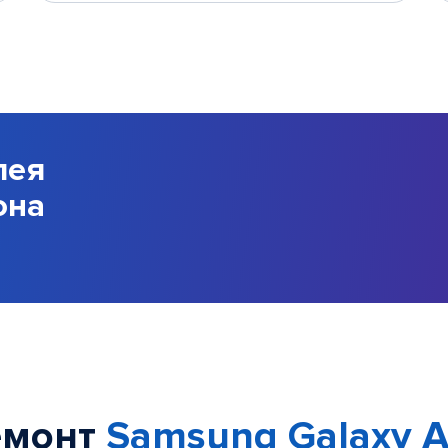
лея
она
емонт
Samsung Galaxy A