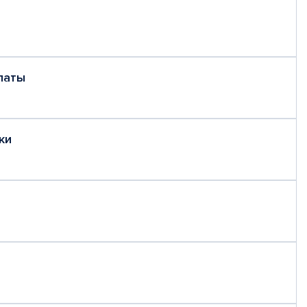
латы
ки