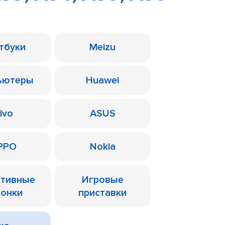
тбуки
Meizu
ьютеры
Huawei
ivo
ASUS
PPO
Nokia
ативные
Игровые
лонки
приставки