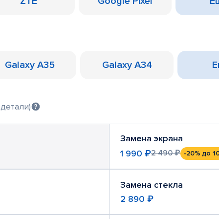
ZTE
Google Pixel
Ещ
Galaxy A35
Galaxy A34
Е
 детали)
Замена экрана
1 990 ₽
2 490 ₽
-20%
до 1
Замена стекла
2 890 ₽