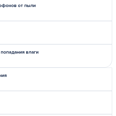
рофонов от пыли
 попадания влаги
ния