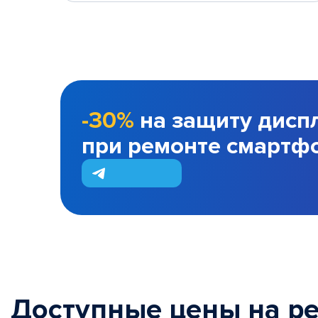
-30%
на защиту дисп
при ремонте смартф
Доступные цены на р