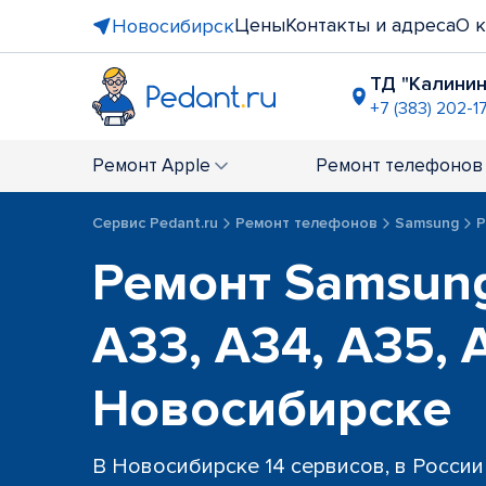
Цены
Контакты и адреса
О 
Новосибирск
ТД "Калинин
+7 (383) 202-1
напротив 
+7 (383) 28
Ремонт
Apple
Ремонт
телефонов
ТЦ "Амсте
+7 (383) 285
Сервис Pedant.ru
Ремонт телефонов
Samsung
Р
метро “Пл
Ремонт Samsung
+7 (383) 28
ост. "Маг
+7 (383) 32
A33, A34, A35, 
Новосибирске
В Новосибирске 14 сервисов, в России