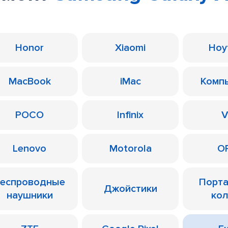
Honor
Xiaomi
Ноу
MacBook
iMac
Комп
POCO
Infinix
V
Lenovo
Motorola
O
еспроводные
Порт
Джойстики
наушники
ко