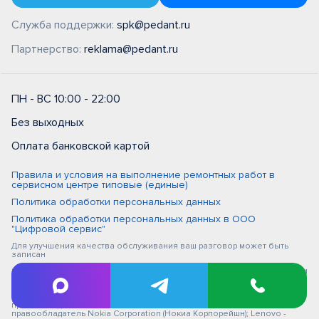
Служба поддержки:
spk@pedant.ru
Партнерство:
reklama@pedant.ru
ПН - ВС 10:00 - 22:00
Без выходных
Оплата банковской картой
Правила и условия на выполнение ремонтных работ в
сервисном центре типовые (единые)
Политика обработки персональных данных
Политика обработки персональных данных в ООО
"Цифровой сервис"
Для улучшения качества обслуживания ваш разговор может быть
записан
iPhone, Macbook, iPad - правообладатель Apple Inc. (Эпл Инк.); Huawei и
Honor - правообладатель HUAWEI TECHNOLOGIES CO., LTD. (ХУАВЕЙ
ТЕКНОЛОДЖИС КО., ЛТД.); Samsung – правообладатель Samsung
Electronics Co. Ltd. (Самсунг Электроникс Ко., Лтд.); MEIZU -
правообладатель MEIZU TECHNOLOGY CO., LTD.; Nokia -
правообладатель Nokia Corporation (Нокиа Корпорейшн); Lenovo -