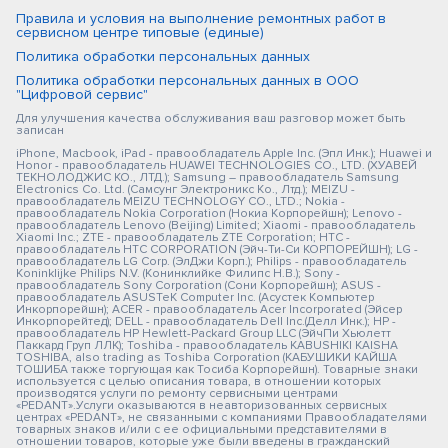
Правила и условия на выполнение ремонтных работ в
сервисном центре типовые (единые)
Политика обработки персональных данных
Политика обработки персональных данных в ООО
"Цифровой сервис"
Для улучшения качества обслуживания ваш разговор может быть
записан
iPhone, Macbook, iPad - правообладатель Apple Inc. (Эпл Инк.); Huawei и
Honor - правообладатель HUAWEI TECHNOLOGIES CO., LTD. (ХУАВЕЙ
ТЕКНОЛОДЖИС КО., ЛТД.); Samsung – правообладатель Samsung
Electronics Co. Ltd. (Самсунг Электроникс Ко., Лтд.); MEIZU -
правообладатель MEIZU TECHNOLOGY CO., LTD.; Nokia -
правообладатель Nokia Corporation (Нокиа Корпорейшн); Lenovo -
правообладатель Lenovo (Beijing) Limited; Xiaomi - правообладатель
Xiaomi Inc.; ZTE - правообладатель ZTE Corporation; HTC -
правообладатель HTC CORPORATION (Эйч-Ти-Си КОРПОРЕЙШН); LG -
правообладатель LG Corp. (ЭлДжи Корп.); Philips - правообладатель
Koninklijke Philips N.V. (Конинклийке Филипс Н.В.); Sony -
правообладатель Sony Corporation (Сони Корпорейшн); ASUS -
правообладатель ASUSTeK Computer Inc. (Асустек Компьютер
Инкорпорейшн); ACER - правообладатель Acer Incorporated (Эйсер
Инкорпорейтед); DELL - правообладатель Dell Inc.(Делл Инк.); HP -
правообладатель HP Hewlett-Packard Group LLC (ЭйчПи Хьюлетт
Паккард Груп ЛЛК); Toshiba - правообладатель KABUSHIKI KAISHA
TOSHIBA, also trading as Toshiba Corporation (КАБУШИКИ КАЙША
ТОШИБА также торгующая как Тосиба Корпорейшн). Товарные знаки
используется с целью описания товара, в отношении которых
производятся услуги по ремонту сервисными центрами
«PEDANT».Услуги оказываются в неавторизованных сервисных
центрах «PEDANT», не связанными с компаниями Правообладателями
товарных знаков и/или с ее официальными представителями в
отношении товаров, которые уже были введены в гражданский