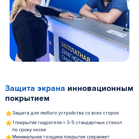
Item
1
of
Защита экрана
инновационным
5
покрытием
Защита для любого устройства со всех сторон
1 покрытие гидрогеля = 3-5 стандартных стекол
по сроку носки
Минимальная толщина покрытия сохраняет