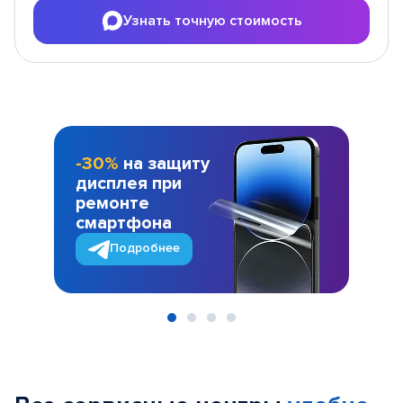
Узнать точную стоимость
-30%
на защиту
дисплея при
ремонте
смартфона
Подробнее
Item
1
of