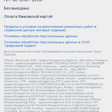
ПН - ВС 10:00 - 22:00
Без выходных
Оплата банковской картой
Правила и условия на выполнение ремонтных работ в
сервисном центре типовые (единые)
Политика обработки персональных данных
Политика обработки персональных данных в ООО
"Цифровой сервис"
Для улучшения качества обслуживания ваш разговор может быть
записан
iPhone, Macbook, iPad - правообладатель Apple Inc. (Эпл Инк.); Huawei и
Honor - правообладатель HUAWEI TECHNOLOGIES CO., LTD. (ХУАВЕЙ
ТЕКНОЛОДЖИС КО., ЛТД.); Samsung – правообладатель Samsung
Electronics Co. Ltd. (Самсунг Электроникс Ко., Лтд.); MEIZU -
правообладатель MEIZU TECHNOLOGY CO., LTD.; Nokia -
правообладатель Nokia Corporation (Нокиа Корпорейшн); Lenovo -
правообладатель Lenovo (Beijing) Limited; Xiaomi - правообладатель
Xiaomi Inc.; ZTE - правообладатель ZTE Corporation; HTC -
правообладатель HTC CORPORATION (Эйч-Ти-Си КОРПОРЕЙШН); LG -
правообладатель LG Corp. (ЭлДжи Корп.); Philips - правообладатель
Koninklijke Philips N.V. (Конинклийке Филипс Н.В.); Sony -
правообладатель Sony Corporation (Сони Корпорейшн); ASUS -
правообладатель ASUSTeK Computer Inc. (Асустек Компьютер
Инкорпорейшн); ACER - правообладатель Acer Incorporated (Эйсер
Инкорпорейтед); DELL - правообладатель Dell Inc.(Делл Инк.); HP -
правообладатель HP Hewlett-Packard Group LLC (ЭйчПи Хьюлетт
Паккард Груп ЛЛК); Toshiba - правообладатель KABUSHIKI KAISHA
TOSHIBA, also trading as Toshiba Corporation (КАБУШИКИ КАЙША