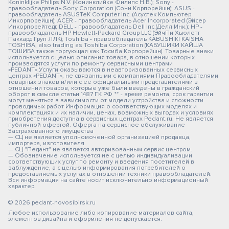
Koninklijke Philips N.V. (Конинклийке Филипс Н.В.); Sony -
правообладатель Sony Corporation (Сони Корпорейшн); ASUS -
правообладатель ASUSTeK Computer Inc. (Асустек Компьютер
Инкорпорейшн); ACER - правообладатель Acer Incorporated (Эйсер
Инкорпорейтед); DELL - правообладатель Dell Inc.(Делл Инк.); HP -
правообладатель HP Hewlett-Packard Group LLC (ЭйчПи Хьюлетт
Паккард Груп ЛЛК); Toshiba - правообладатель KABUSHIKI KAISHA
TOSHIBA, also trading as Toshiba Corporation (КАБУШИКИ КАЙША
ТОШИБА также торгующая как Тосиба Корпорейшн). Товарные знаки
используется с целью описания товара, в отношении которых
производятся услуги по ремонту сервисными центрами
«PEDANT».Услуги оказываются в неавторизованных сервисных
центрах «PEDANT», не связанными с компаниями Правообладателями
товарных знаков и/или с ее официальными представителями в
отношении товаров, которые уже были введены в гражданский
оборот в смысле статьи 1487 ГК РФ ** - время ремонта, срок гарантии
могут меняться в зависимости от модели устройства и сложности
проводимых работ Информация о соответствующих моделях и
комплектациях и их наличии, ценах, возможных выгодах и условиях
приобретения доступна в сервисных центрах Pedant.ru. Не является
публичной офертой. Оферта на сервисное обслуживание
Застрахованного имущества
— СЦ не является уполномоченной организацией продавца,
импортера, изготовителя.
— СЦ "Педант" не является авторизованным сервис центром.
— Обозначение используется не с целью индивидуализации
соответствующих услуг по ремонту и введения посетителей в
заблуждение, а с целью информирования потребителей о
предоставляемых услугах в отношении техники правообладателей.
Вся информация на сайте носит исключительно информационный
характер.
© 2026 pedant-novosibirsk.ru
Любое использование либо копирование материалов сайта,
элементов дизайна и оформления не допускается.