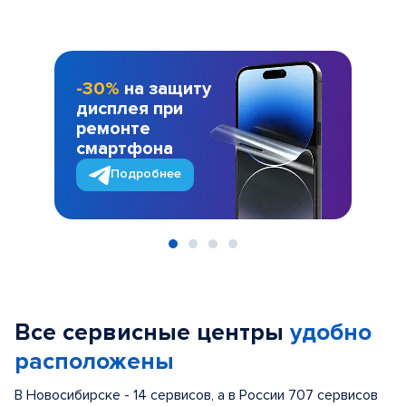
-30%
на защиту
дисплея при
ремонте
смартфона
Подробнее
Item
1
of
Все сервисные центры
удобно
4
расположены
В Новосибирске - 14 сервисов, а в России 707 сервисов