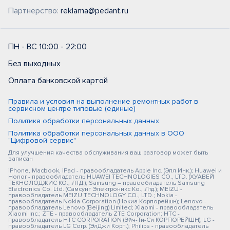
Партнерство:
reklama@pedant.ru
ПН - ВС 10:00 - 22:00
Без выходных
Оплата банковской картой
Правила и условия на выполнение ремонтных работ в
сервисном центре типовые (единые)
Политика обработки персональных данных
Политика обработки персональных данных в ООО
"Цифровой сервис"
Для улучшения качества обслуживания ваш разговор может быть
записан
iPhone, Macbook, iPad - правообладатель Apple Inc. (Эпл Инк.); Huawei и
Honor - правообладатель HUAWEI TECHNOLOGIES CO., LTD. (ХУАВЕЙ
ТЕКНОЛОДЖИС КО., ЛТД.); Samsung – правообладатель Samsung
Electronics Co. Ltd. (Самсунг Электроникс Ко., Лтд.); MEIZU -
правообладатель MEIZU TECHNOLOGY CO., LTD.; Nokia -
правообладатель Nokia Corporation (Нокиа Корпорейшн); Lenovo -
правообладатель Lenovo (Beijing) Limited; Xiaomi - правообладатель
Xiaomi Inc.; ZTE - правообладатель ZTE Corporation; HTC -
правообладатель HTC CORPORATION (Эйч-Ти-Си КОРПОРЕЙШН); LG -
правообладатель LG Corp. (ЭлДжи Корп.); Philips - правообладатель