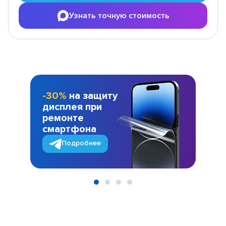
Узнать точную стоимость
-30%
на защиту
дисплея при
ремонте
смартфона
Подробнее
Item
1
of