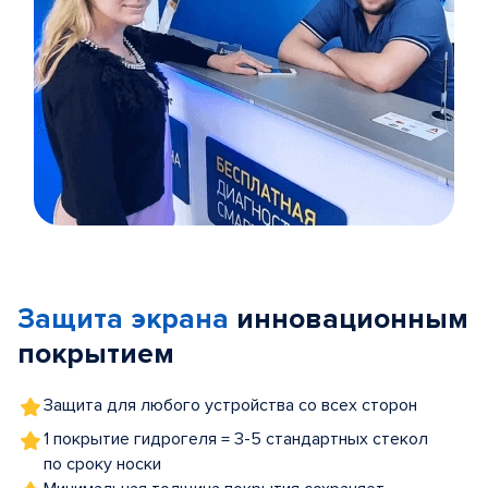
Item
1
of
Защита экрана
инновационным
5
покрытием
Защита для любого устройства со всех сторон
1 покрытие гидрогеля = 3-5 стандартных стекол
по сроку носки