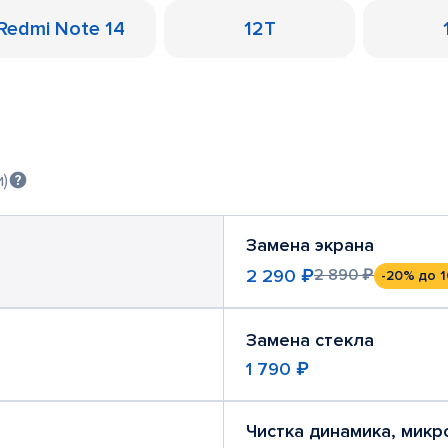
Redmi Note 14
12T
)
Замена экрана
2 290 ₽
2 890 ₽
-20%
до 1
Замена стекла
1 790 ₽
Чистка динамика, мик