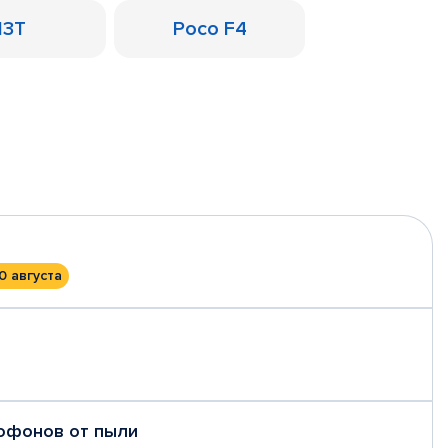
13T
Poco F4
0 августа
рофонов от пыли