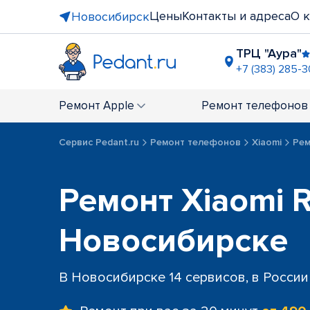
Цены
Контакты и адреса
О 
Новосибирск
ТРЦ "Аура"
+7 (383) 285-
ТРЦ "Сиби
+7 (383) 28
Ремонт
Apple
Ремонт
телефонов
ТЦ "Амсте
+7 (383) 285
Сервис Pedant.ru
Ремонт телефонов
Xiaomi
Рем
ост. "мет
+7 (383) 322
метро “Пл
Ремонт Xiaomi R
+7 (383) 28
Новосибирске
В Новосибирске 14 сервисов, в России