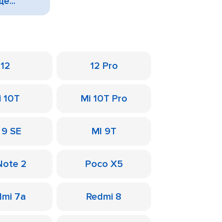
е...
12
12 Pro
i 10T
Mi 10T Pro
 9 SE
MI 9T
Note 2
Poco X5
dmi 7a
Redmi 8