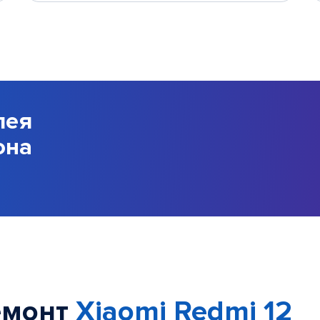
лея
она
емонт
Xiaomi Redmi 12