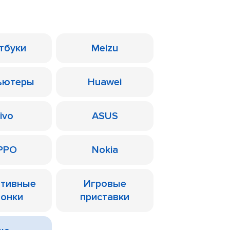
тбуки
Meizu
ьютеры
Huawei
ivo
ASUS
PPO
Nokia
ативные
Игровые
лонки
приставки