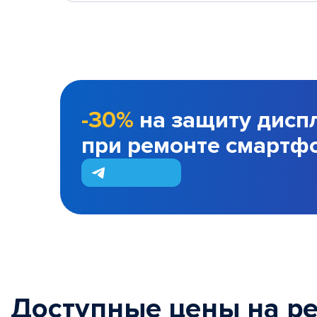
-30%
на защиту дисп
при ремонте смартф
Доступные цены на р