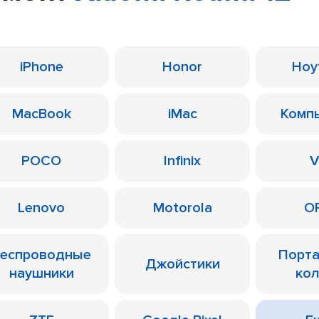
iPhone
Honor
Ноу
MacBook
iMac
Комп
POCO
Infinix
V
Lenovo
Motorola
O
еспроводные
Порт
Джойстики
наушники
ко