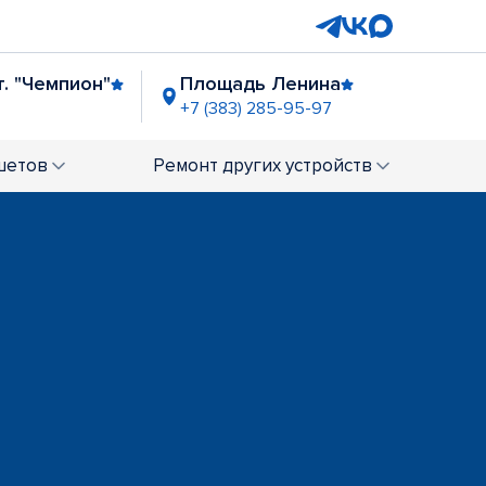
т. "Чемпион"
Площадь Ленина
+7 (383) 285-95-97
ТЦ "Континент" (ул. Троллейная)
+7 (383) 285-31-75
шетов
Ремонт
других устройств
н (Кирова)
3) 284-60-87
ниславского"
-68