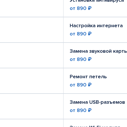
Установка антивируса
от
890 ₽
Настройка интернета
от
890 ₽
Замена звуковой карт
от
890 ₽
Ремонт петель
от
890 ₽
Замена USB-разъемов
от
890 ₽