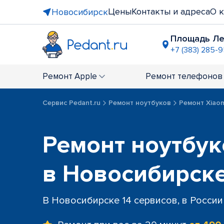
Цены
Контакты и адреса
О 
Новосибирск
Площадь Ле
+7 (383) 285-
ост. "мет
+7 (383) 322
Ремонт
Apple
Ремонт
телефонов
ост. "Маг
+7 (383) 32
Сервис Pedant.ru
Ремонт ноутбуков
Ремонт Xiaom
напротив 
+7 (383) 28
ТРЦ "Сиби
Ремонт ноутбук
+7 (383) 28
в Новосибирск
В Новосибирске 14 сервисов, в России