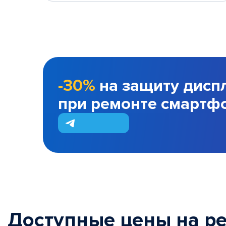
-30%
на защиту дисп
при ремонте смартф
Доступные цены на р