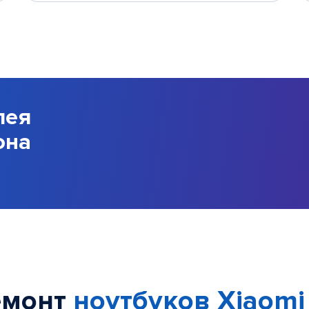
лея
она
емонт
ноутбуков Xiaomi