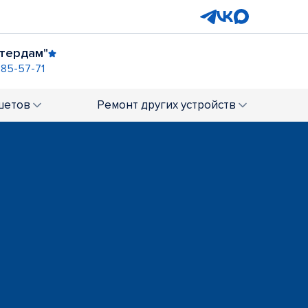
стердам"
285-57-71
а-Михайловского”
шетов
Ремонт
других устройств
ТРЦ "Аура"
+7 (383) 285-30-45
т. "Чемпион"
ТД "Калининский"
+7 (383) 202-17-69
)