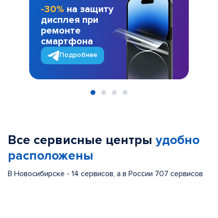
-30%
на защиту
дисплея при
ремонте
смартфона
Подробнее
Item
1
of
Все сервисные центры
удобно
4
расположены
В Новосибирске - 14 сервисов, а в России 707 сервисов