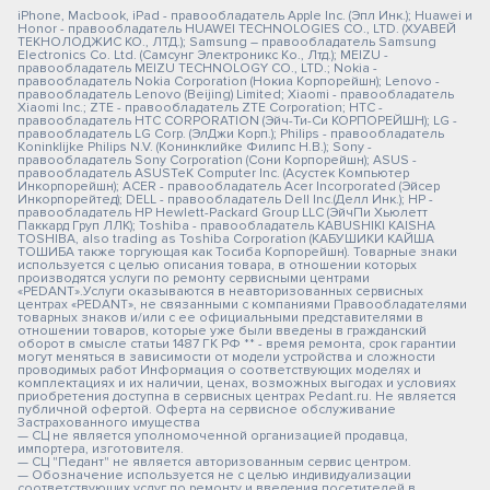
iPhone, Macbook, iPad - правообладатель Apple Inc. (Эпл Инк.); Huawei и
Honor - правообладатель HUAWEI TECHNOLOGIES CO., LTD. (ХУАВЕЙ
ТЕКНОЛОДЖИС КО., ЛТД.); Samsung – правообладатель Samsung
Electronics Co. Ltd. (Самсунг Электроникс Ко., Лтд.); MEIZU -
правообладатель MEIZU TECHNOLOGY CO., LTD.; Nokia -
правообладатель Nokia Corporation (Нокиа Корпорейшн); Lenovo -
правообладатель Lenovo (Beijing) Limited; Xiaomi - правообладатель
Xiaomi Inc.; ZTE - правообладатель ZTE Corporation; HTC -
правообладатель HTC CORPORATION (Эйч-Ти-Си КОРПОРЕЙШН); LG -
правообладатель LG Corp. (ЭлДжи Корп.); Philips - правообладатель
Koninklijke Philips N.V. (Конинклийке Филипс Н.В.); Sony -
правообладатель Sony Corporation (Сони Корпорейшн); ASUS -
правообладатель ASUSTeK Computer Inc. (Асустек Компьютер
Инкорпорейшн); ACER - правообладатель Acer Incorporated (Эйсер
Инкорпорейтед); DELL - правообладатель Dell Inc.(Делл Инк.); HP -
правообладатель HP Hewlett-Packard Group LLC (ЭйчПи Хьюлетт
Паккард Груп ЛЛК); Toshiba - правообладатель KABUSHIKI KAISHA
TOSHIBA, also trading as Toshiba Corporation (КАБУШИКИ КАЙША
ТОШИБА также торгующая как Тосиба Корпорейшн). Товарные знаки
используется с целью описания товара, в отношении которых
производятся услуги по ремонту сервисными центрами
«PEDANT».Услуги оказываются в неавторизованных сервисных
центрах «PEDANT», не связанными с компаниями Правообладателями
товарных знаков и/или с ее официальными представителями в
отношении товаров, которые уже были введены в гражданский
оборот в смысле статьи 1487 ГК РФ ** - время ремонта, срок гарантии
могут меняться в зависимости от модели устройства и сложности
проводимых работ Информация о соответствующих моделях и
комплектациях и их наличии, ценах, возможных выгодах и условиях
приобретения доступна в сервисных центрах Pedant.ru. Не является
публичной офертой. Оферта на сервисное обслуживание
Застрахованного имущества
— СЦ не является уполномоченной организацией продавца,
импортера, изготовителя.
— СЦ "Педант" не является авторизованным сервис центром.
— Обозначение используется не с целью индивидуализации
соответствующих услуг по ремонту и введения посетителей в