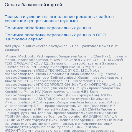
Оплата банковской картой
Правила и условия на выполнение ремонтных работ в
сервисном центре типовые (единые)
Политика обработки персональных данных
Политика обработки персональных данных в ООО
"Цифровой сервис"
Для улучшения качества обслуживания ваш разговор может быть
записан
iPhone, Macbook, iPad - правообладатель Apple Inc. (Эпл Инк.); Huawei и
Honor - правообладатель HUAWEI TECHNOLOGIES CO., LTD. (ХУАВЕЙ
ТЕКНОЛОДЖИС КО., ЛТД.); Samsung – правообладатель Samsung
Electronics Co. Ltd. (Самсунг Электроникс Ко., Лтд.); MEIZU -
правообладатель MEIZU TECHNOLOGY CO., LTD.; Nokia -
правообладатель Nokia Corporation (Нокиа Корпорейшн); Lenovo -
правообладатель Lenovo (Beijing) Limited; Xiaomi - правообладатель
Xiaomi Inc.; ZTE - правообладатель ZTE Corporation; HTC -
правообладатель HTC CORPORATION (Эйч-Ти-Си КОРПОРЕЙШН); LG -
правообладатель LG Corp. (ЭлДжи Корп.); Philips - правообладатель
Koninklijke Philips N.V. (Конинклийке Филипс Н.В.); Sony -
правообладатель Sony Corporation (Сони Корпорейшн); ASUS -
правообладатель ASUSTeK Computer Inc. (Асустек Компьютер
Инкорпорейшн); ACER - правообладатель Acer Incorporated (Эйсер
Инкорпорейтед); DELL - правообладатель Dell Inc.(Делл Инк.); HP -
правообладатель HP Hewlett-Packard Group LLC (ЭйчПи Хьюлетт
Паккард Груп ЛЛК); Toshiba - правообладатель KABUSHIKI KAISHA
TOSHIBA, also trading as Toshiba Corporation (КАБУШИКИ КАЙША
ТОШИБА также торгующая как Тосиба Корпорейшн). Товарные знаки
используется с целью описания товара, в отношении которых
производятся услуги по ремонту сервисными центрами
«PEDANT».Услуги оказываются в неавторизованных сервисных