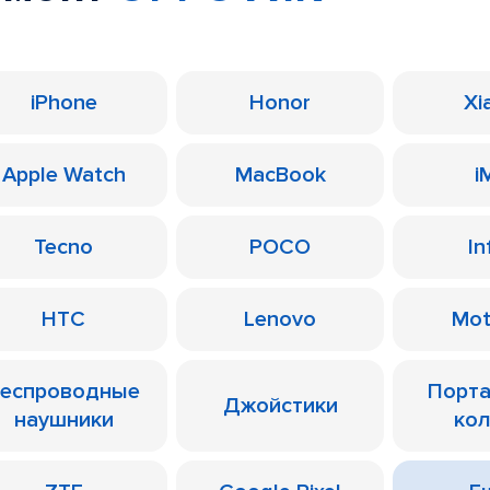
iPhone
Honor
Xi
Apple Watch
MacBook
i
Tecno
POCO
In
HTC
Lenovo
Mot
еспроводные
Порт
Джойстики
наушники
ко