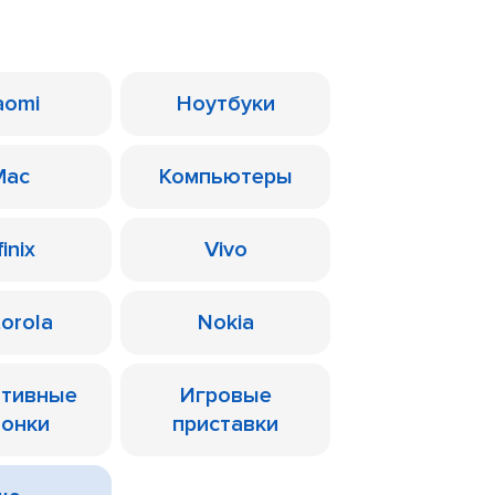
aomi
Ноутбуки
Mac
Компьютеры
finix
Vivo
orola
Nokia
ативные
Игровые
лонки
приставки