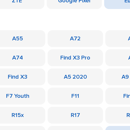
ZTE
Google Pixel
Ещ
A55
A72
A74
Find X3 Pro
Find X3
A5 2020
A9
F7 Youth
F11
Fi
R15x
R17
R