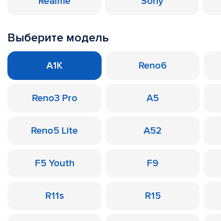
Realme
Sony
Выберите модель
A1K
Reno6
Reno3 Pro
A5
Reno5 Lite
A52
F5 Youth
F9
R11s
R15