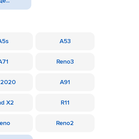
е...
A5s
A53
A71
Reno3
 2020
A91
nd X2
R11
eno
Reno2