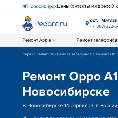
Цены
Контакты и адреса
О 
Новосибирск
ост. "Магаз
+7 (383) 322-
ТЦ "Конти
+7 (383) 285
Ремонт
Apple
Ремонт
телефонов
напротив 
+7 (383) 28
Сервис Pedant.ru
Ремонт телефонов
Ремонт OP
ТРЦ "Сиби
+7 (383) 28
метро “Пл
Ремонт Oppo A1
+7 (383) 28
Новосибирске
В Новосибирске 14 сервисов, в России