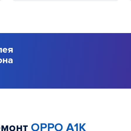
лея
она
емонт
OPPO A1K