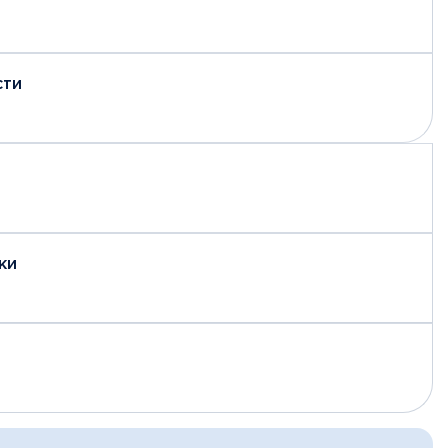
сти
ки