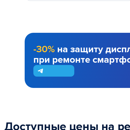
-30%
на защиту дисп
при ремонте смартф
Доступные цены на р