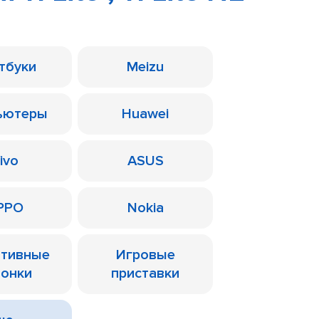
тбуки
Meizu
ьютеры
Huawei
ivo
ASUS
PPO
Nokia
ативные
Игровые
лонки
приставки