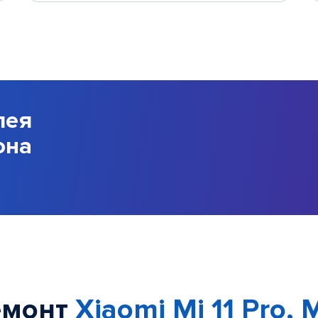
лея
она
емонт
Xiaomi Mi 11 Pro, Mi