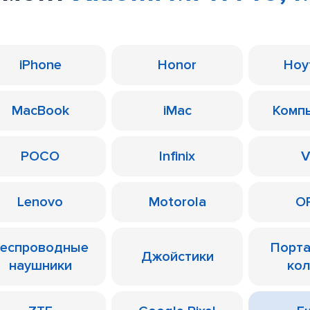
iPhone
Honor
Ноу
MacBook
iMac
Комп
POCO
Infinix
V
Lenovo
Motorola
O
еспроводные
Порт
Джойстики
наушники
ко