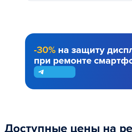
-30%
на защиту дисп
при ремонте смартф
Доступные цены на р