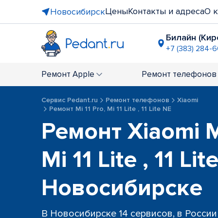
Цены
Контакты и адреса
О 
Новосибирск
Билайн (Кир
+7 (383) 284-
метро "Бе
+7 (383) 28
Ремонт
Apple
Ремонт
телефонов
напротив 
+7 (383) 28
Сервис Pedant.ru
Ремонт телефонов
Xiaomi
ТЦ "Конти
Ремонт Mi 11 Pro, Mi 11 Lite , 11 Lite NE
+7 (383) 285
Ремонт Xiaomi Mi
ост. "Маг
+7 (383) 32
Mi 11 Lite , 11 Li
Новосибирске
В Новосибирске 14 сервисов, в России