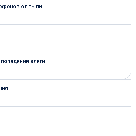
рофонов от пыли
 попадания влаги
ния