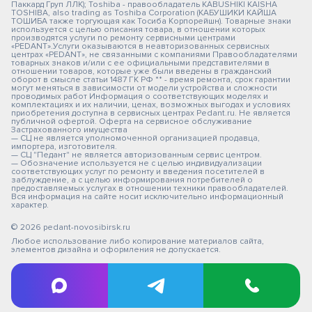
Паккард Груп ЛЛК); Toshiba - правообладатель KABUSHIKI KAISHA
TOSHIBA, also trading as Toshiba Corporation (КАБУШИКИ КАЙША
ТОШИБА также торгующая как Тосиба Корпорейшн). Товарные знаки
используется с целью описания товара, в отношении которых
производятся услуги по ремонту сервисными центрами
«PEDANT».Услуги оказываются в неавторизованных сервисных
центрах «PEDANT», не связанными с компаниями Правообладателями
товарных знаков и/или с ее официальными представителями в
отношении товаров, которые уже были введены в гражданский
оборот в смысле статьи 1487 ГК РФ ** - время ремонта, срок гарантии
могут меняться в зависимости от модели устройства и сложности
проводимых работ Информация о соответствующих моделях и
комплектациях и их наличии, ценах, возможных выгодах и условиях
приобретения доступна в сервисных центрах Pedant.ru. Не является
публичной офертой. Оферта на сервисное обслуживание
Застрахованного имущества
— СЦ не является уполномоченной организацией продавца,
импортера, изготовителя.
— СЦ "Педант" не является авторизованным сервис центром.
— Обозначение используется не с целью индивидуализации
соответствующих услуг по ремонту и введения посетителей в
заблуждение, а с целью информирования потребителей о
предоставляемых услугах в отношении техники правообладателей.
Вся информация на сайте носит исключительно информационный
характер.
© 2026 pedant-novosibirsk.ru
Любое использование либо копирование материалов сайта,
элементов дизайна и оформления не допускается.