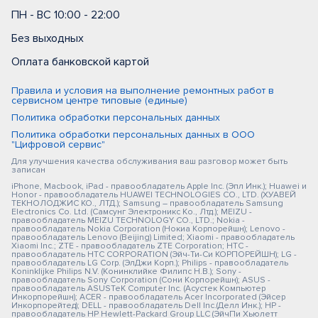
ПН - ВС 10:00 - 22:00
Без выходных
Оплата банковской картой
Правила и условия на выполнение ремонтных работ в
сервисном центре типовые (единые)
Политика обработки персональных данных
Политика обработки персональных данных в ООО
"Цифровой сервис"
Для улучшения качества обслуживания ваш разговор может быть
записан
iPhone, Macbook, iPad - правообладатель Apple Inc. (Эпл Инк.); Huawei и
Honor - правообладатель HUAWEI TECHNOLOGIES CO., LTD. (ХУАВЕЙ
ТЕКНОЛОДЖИС КО., ЛТД.); Samsung – правообладатель Samsung
Electronics Co. Ltd. (Самсунг Электроникс Ко., Лтд.); MEIZU -
правообладатель MEIZU TECHNOLOGY CO., LTD.; Nokia -
правообладатель Nokia Corporation (Нокиа Корпорейшн); Lenovo -
правообладатель Lenovo (Beijing) Limited; Xiaomi - правообладатель
Xiaomi Inc.; ZTE - правообладатель ZTE Corporation; HTC -
правообладатель HTC CORPORATION (Эйч-Ти-Си КОРПОРЕЙШН); LG -
правообладатель LG Corp. (ЭлДжи Корп.); Philips - правообладатель
Koninklijke Philips N.V. (Конинклийке Филипс Н.В.); Sony -
правообладатель Sony Corporation (Сони Корпорейшн); ASUS -
правообладатель ASUSTeK Computer Inc. (Асустек Компьютер
Инкорпорейшн); ACER - правообладатель Acer Incorporated (Эйсер
Инкорпорейтед); DELL - правообладатель Dell Inc.(Делл Инк.); HP -
правообладатель HP Hewlett-Packard Group LLC (ЭйчПи Хьюлетт