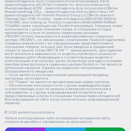
правообладатель Sony Corporation (Сони Корпорейшн); ASUS -
правообладатель ASUSTeK Computer Inc. (Асустек Компьютер
Инкорпорейшн); ACER - правообладатель Acer Incorporated (Эйсер
Инкорпорейтед); DELL - правообладатель Dell Inc.(Делл Инк.); HP -
правообладатель HP Hewlett-Packard Group LLC (ЭйчПи Хьюлетт
Паккард Груп ЛЛК); Toshiba - правообладатель KABUSHIKI KAISHA
TOSHIBA, also trading as Toshiba Corporation (КАБУШИКИ КАЙША
ТОШИБА также торгующая как Тосиба Корпорейшн). Товарные знаки
используется с целью описания товара, в отношении которых
производятся услуги по ремонту сервисными центрами
«PEDANT».Услуги оказываются в неавторизованных сервисных
центрах «PEDANT», не связанными с компаниями Правообладателями
товарных знаков и/или с ее официальными представителями в
отношении товаров, которые уже были введены в гражданский
оборот в смысле статьи 1487 ГК РФ ** - время ремонта, срок гарантии
могут меняться в зависимости от модели устройства и сложности
проводимых работ Информация о соответствующих моделях и
комплектациях и их наличии, ценах, возможных выгодах и условиях
приобретения доступна в сервисных центрах Pedant.ru. Не является
публичной офертой. Оферта на сервисное обслуживание
Застрахованного имущества
— СЦ не является уполномоченной организацией продавца,
импортера, изготовителя.
— СЦ "Педант" не является авторизованным сервис центром.
— Обозначение используется не с целью индивидуализации
соответствующих услуг по ремонту и введения посетителей в
заблуждение, а с целью информирования потребителей о
предоставляемых услугах в отношении техники правообладателей.
Вся информация на сайте носит исключительно информационный
характер.
© 2026 pedant-novosibirsk.ru
Любое использование либо копирование материалов сайта,
элементов дизайна и оформления не допускается.