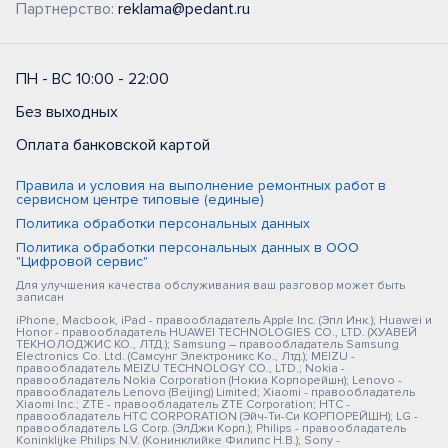
Партнерство:
reklama@pedant.ru
ПН - ВС 10:00 - 22:00
Без выходных
Оплата банковской картой
Правила и условия на выполнение ремонтных работ в
сервисном центре типовые (единые)
Политика обработки персональных данных
Политика обработки персональных данных в ООО
"Цифровой сервис"
Для улучшения качества обслуживания ваш разговор может быть
записан
iPhone, Macbook, iPad - правообладатель Apple Inc. (Эпл Инк.); Huawei и
Honor - правообладатель HUAWEI TECHNOLOGIES CO., LTD. (ХУАВЕЙ
ТЕКНОЛОДЖИС КО., ЛТД.); Samsung – правообладатель Samsung
Electronics Co. Ltd. (Самсунг Электроникс Ко., Лтд.); MEIZU -
правообладатель MEIZU TECHNOLOGY CO., LTD.; Nokia -
правообладатель Nokia Corporation (Нокиа Корпорейшн); Lenovo -
правообладатель Lenovo (Beijing) Limited; Xiaomi - правообладатель
Xiaomi Inc.; ZTE - правообладатель ZTE Corporation; HTC -
правообладатель HTC CORPORATION (Эйч-Ти-Си КОРПОРЕЙШН); LG -
правообладатель LG Corp. (ЭлДжи Корп.); Philips - правообладатель
Koninklijke Philips N.V. (Конинклийке Филипс Н.В.); Sony -