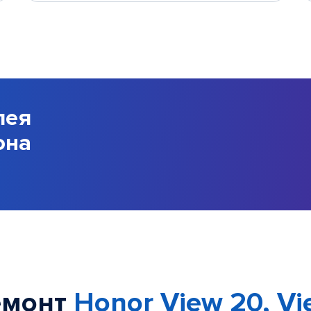
лея
она
емонт
Honor View 20, Vi