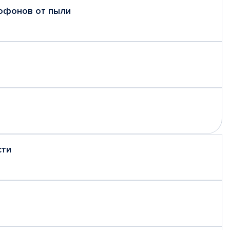
рофонов от пыли
сти