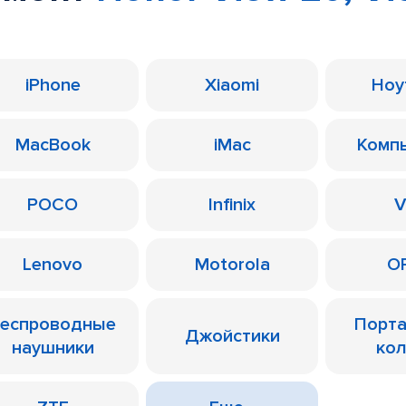
iPhone
Xiaomi
Ноу
MacBook
iMac
Комп
POCO
Infinix
V
Lenovo
Motorola
O
еспроводные
Порт
Джойстики
наушники
ко