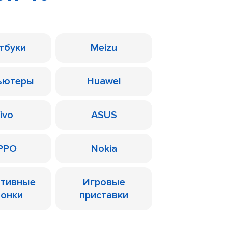
тбуки
Meizu
ьютеры
Huawei
ivo
ASUS
PPO
Nokia
ативные
Игровые
лонки
приставки