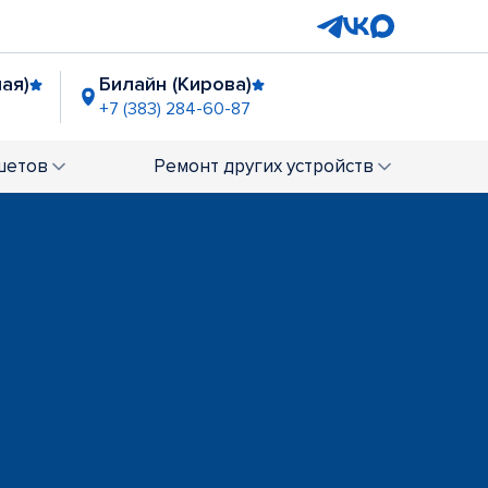
ая)
Билайн (Кирова)
+7 (383) 284-60-87
лощадь Ленина
7 (383) 285-95-97
шетов
Ремонт
других устройств
тро "Березовая Роща"
(383) 285-50-97
Площадь Гарина-Михайловского”
288-80-45