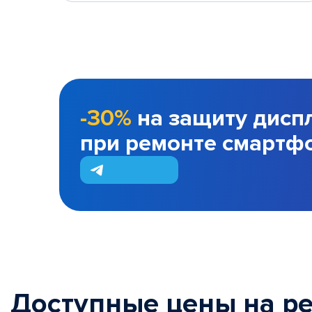
-30%
на защиту дисп
при ремонте смартф
Доступные цены на р