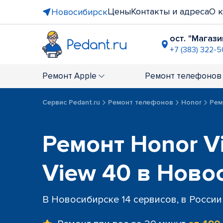
Цены
Контакты и адреса
О 
Новосибирск
ост. "Магаз
+7 (383) 322-
напротив 
+7 (383) 28
Ремонт
Apple
Ремонт
телефонов
пл. Калини
+7 (383) 285
Сервис Pedant.ru
Ремонт телефонов
Honor
Рем
ост. "Пл. 
+7 (383) 285
ТРЦ "Сиби
Ремонт Honor V
+7 (383) 28
View 40 в Ново
В Новосибирске 14 сервисов, в России