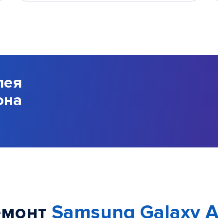
лея
она
емонт
Samsung Galaxy A