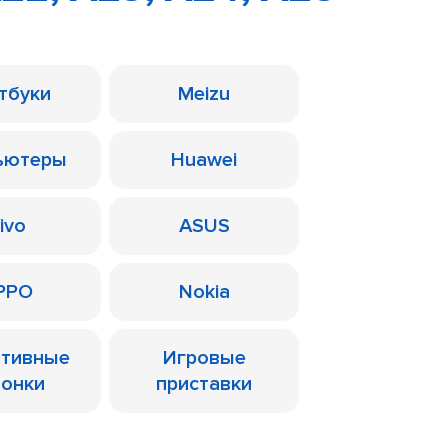
тбуки
Meizu
ьютеры
Huawei
ivo
ASUS
PPO
Nokia
ативные
Игровые
лонки
приставки