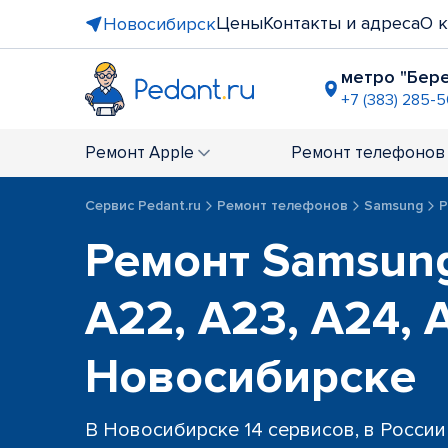
Цены
Контакты и адреса
О 
Новосибирск
метро "Бер
+7 (383) 285-
метро “Пл
+7 (383) 28
Ремонт
Apple
Ремонт
телефонов
ТЦ "Конти
+7 (383) 285
Сервис Pedant.ru
Ремонт телефонов
Samsung
Р
пл. Калини
Ремонт Samsung
+7 (383) 285
ост. "мет
+7 (383) 322
A22, A23, A24, 
Новосибирске
В Новосибирске 14 сервисов, в России