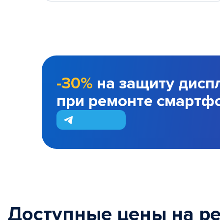
-30%
на защиту дисп
при ремонте смартф
Доступные цены на р