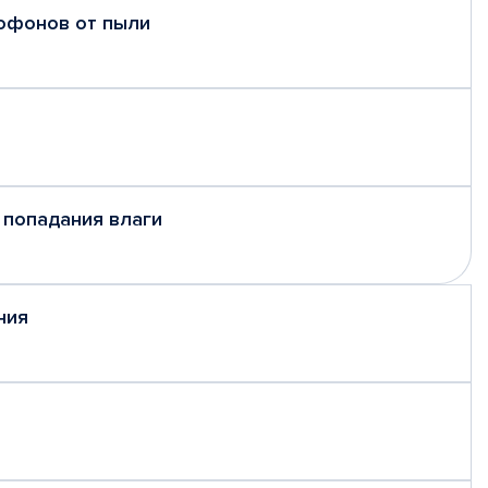
рофонов от пыли
 попадания влаги
ния