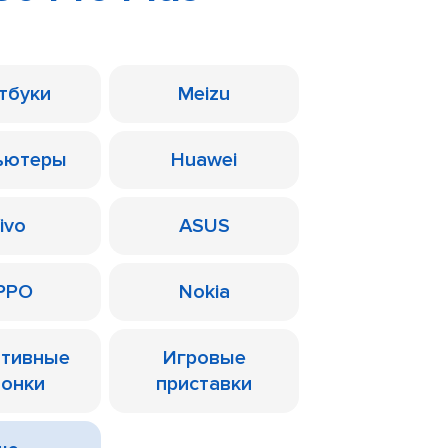
тбуки
Meizu
ьютеры
Huawei
ivo
ASUS
PPO
Nokia
ативные
Игровые
лонки
приставки