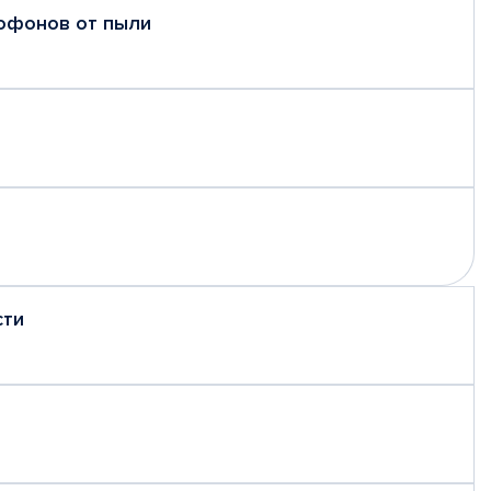
рофонов от пыли
сти