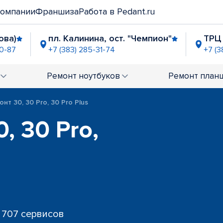
компании
Франшиза
Работа в Pedant.ru
ова)
пл. Калинина, ост. "Чемпион"
ТРЦ 
60-87
+7 (383) 285-31-74
+7 (3
Ленина
метро "Березовая Роща"
метр
5-95-97
+7 (383) 285-50-97
+7 (3
Ремонт
ноутбуков
Ремонт
план
ро Красный проспект"
ТЦ "Амстердам"
-81-79
+7 (383) 285-57-71
онт 30, 30 Pro, 30 Pro Plus
нент" (ул. Троллейная)
ост. "Магазин Золота
, 30 Pro,
-31-75
+7 (383) 322-50-85
Станиславского"
-31-68
 707 сервисов