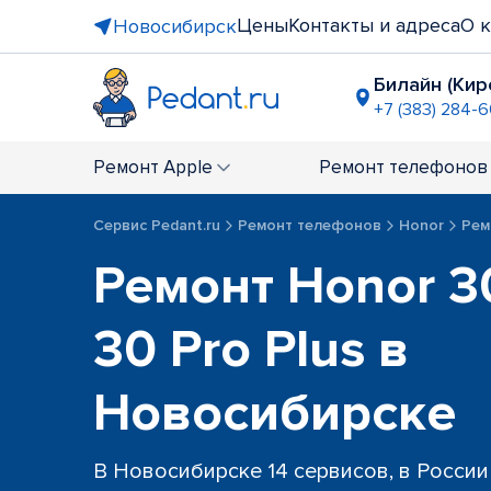
Цены
Контакты и адреса
О 
Новосибирск
Билайн (Кир
+7 (383) 284-
Площадь 
+7 (383) 28
Ремонт
Apple
Ремонт
телефонов
ост. "мет
+7 (383) 322
Сервис Pedant.ru
Ремонт телефонов
Honor
Рем
ТЦ "Конти
Ремонт Honor 30
+7 (383) 285
ост. "Пл. 
+7 (383) 285
30 Pro Plus в
Новосибирске
В Новосибирске 14 сервисов, в России