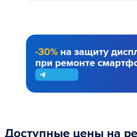
-30%
на защиту дисп
при ремонте смартф
Доступные цены на р