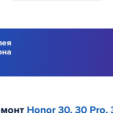
лея
она
емонт
Honor 30, 30 Pro, 