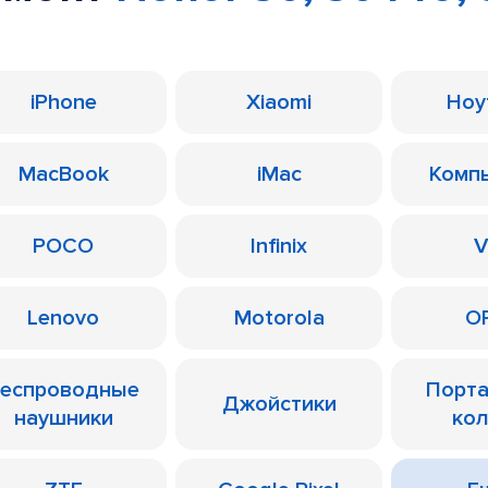
iPhone
Xiaomi
Ноу
MacBook
iMac
Комп
POCO
Infinix
V
Lenovo
Motorola
O
еспроводные
Порт
Джойстики
наушники
ко