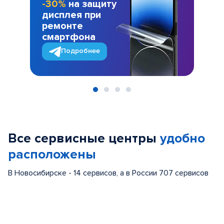
-30%
на защиту
дисплея при
ремонте
смартфона
Подробнее
Item
1
of
Все сервисные центры
удобно
4
расположены
В Новосибирске - 14 сервисов, а в России 707 сервисов