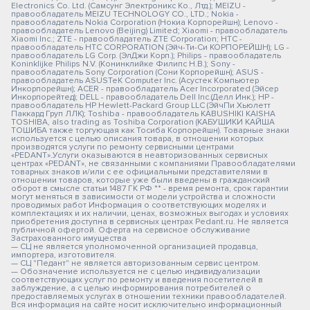
Electronics Co. Ltd. (Самсунг Электроникс Ко., Лтд.); MEIZU -
правообладатель MEIZU TECHNOLOGY CO., LTD.; Nokia -
правообладатель Nokia Corporation (Нокиа Корпорейшн); Lenovo -
правообладатель Lenovo (Beijing) Limited; Xiaomi - правообладатель
Xiaomi Inc.; ZTE - правообладатель ZTE Corporation; HTC -
правообладатель HTC CORPORATION (Эйч-Ти-Си КОРПОРЕЙШН); LG -
правообладатель LG Corp. (ЭлДжи Корп.); Philips - правообладатель
Koninklijke Philips N.V. (Конинклийке Филипс Н.В.); Sony -
правообладатель Sony Corporation (Сони Корпорейшн); ASUS -
правообладатель ASUSTeK Computer Inc. (Асустек Компьютер
Инкорпорейшн); ACER - правообладатель Acer Incorporated (Эйсер
Инкорпорейтед); DELL - правообладатель Dell Inc.(Делл Инк.); HP -
правообладатель HP Hewlett-Packard Group LLC (ЭйчПи Хьюлетт
Паккард Груп ЛЛК); Toshiba - правообладатель KABUSHIKI KAISHA
TOSHIBA, also trading as Toshiba Corporation (КАБУШИКИ КАЙША
ТОШИБА также торгующая как Тосиба Корпорейшн). Товарные знаки
используется с целью описания товара, в отношении которых
производятся услуги по ремонту сервисными центрами
«PEDANT».Услуги оказываются в неавторизованных сервисных
центрах «PEDANT», не связанными с компаниями Правообладателями
товарных знаков и/или с ее официальными представителями в
отношении товаров, которые уже были введены в гражданский
оборот в смысле статьи 1487 ГК РФ ** - время ремонта, срок гарантии
могут меняться в зависимости от модели устройства и сложности
проводимых работ Информация о соответствующих моделях и
комплектациях и их наличии, ценах, возможных выгодах и условиях
приобретения доступна в сервисных центрах Pedant.ru. Не является
публичной офертой. Оферта на сервисное обслуживание
Застрахованного имущества
— СЦ не является уполномоченной организацией продавца,
импортера, изготовителя.
— СЦ "Педант" не является авторизованным сервис центром.
— Обозначение используется не с целью индивидуализации
соответствующих услуг по ремонту и введения посетителей в
заблуждение, а с целью информирования потребителей о
предоставляемых услугах в отношении техники правообладателей.
Вся информация на сайте носит исключительно информационный