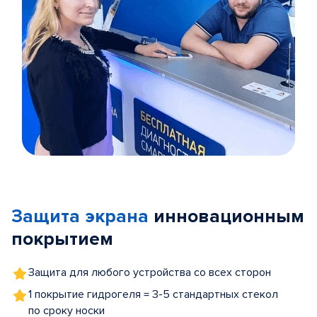
Item
1
of
Защита экрана
инновационным
5
покрытием
Защита для любого устройства со всех сторон
1 покрытие гидрогеля = 3-5 стандартных стекол
по сроку носки