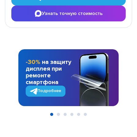
Узнать точную стоимость
-30%
на защиту
дисплея при
ремонте
смартфона
Подробнее
Item
1
of