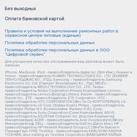
Без выходных
Оплата банковской картой
Правила и условия на выполнение ремонтных работ в
сервисном центре типовые (единые)
Политика обработки персональных данных
Политика обработки персональных данных в ООО
"Цифровой сервис"
Для улучшения качества обслуживания ваш разговор может быть
записан
iPhone, Macbook, iPad - правообладатель Apple Inc. (Эпл Инк.); Huawei и
Honor - правообладатель HUAWEI TECHNOLOGIES CO., LTD. (ХУАВЕЙ
ТЕКНОЛОДЖИС КО., ЛТД.); Samsung – правообладатель Samsung
Electronics Co. Ltd. (Самсунг Электроникс Ко., Лтд.); MEIZU -
правообладатель MEIZU TECHNOLOGY CO., LTD.; Nokia -
правообладатель Nokia Corporation (Нокиа Корпорейшн); Lenovo -
правообладатель Lenovo (Beijing) Limited; Xiaomi - правообладатель
Xiaomi Inc.; ZTE - правообладатель ZTE Corporation; HTC -
правообладатель HTC CORPORATION (Эйч-Ти-Си КОРПОРЕЙШН); LG -
правообладатель LG Corp. (ЭлДжи Корп.); Philips - правообладатель
Koninklijke Philips N.V. (Конинклийке Филипс Н.В.); Sony -
правообладатель Sony Corporation (Сони Корпорейшн); ASUS -
правообладатель ASUSTeK Computer Inc. (Асустек Компьютер
Инкорпорейшн); ACER - правообладатель Acer Incorporated (Эйсер
Инкорпорейтед); DELL - правообладатель Dell Inc.(Делл Инк.); HP -
правообладатель HP Hewlett-Packard Group LLC (ЭйчПи Хьюлетт
Паккард Груп ЛЛК); Toshiba - правообладатель KABUSHIKI KAISHA
TOSHIBA, also trading as Toshiba Corporation (КАБУШИКИ КАЙША