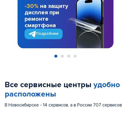
-30%
на защиту
дисплея при
ремонте
смартфона
Подробнее
Item
1
of
Все сервисные центры
удобно
4
расположены
В Новосибирске - 14 сервисов, а в России 707 сервисов