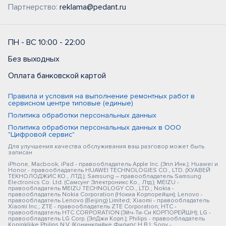
Партнерство:
reklama@pedant.ru
ПН - ВС 10:00 - 22:00
Без выходных
Оплата банковской картой
Правила и условия на выполнение ремонтных работ в
сервисном центре типовые (единые)
Политика обработки персональных данных
Политика обработки персональных данных в ООО
"Цифровой сервис"
Для улучшения качества обслуживания ваш разговор может быть
записан
iPhone, Macbook, iPad - правообладатель Apple Inc. (Эпл Инк.); Huawei и
Honor - правообладатель HUAWEI TECHNOLOGIES CO., LTD. (ХУАВЕЙ
ТЕКНОЛОДЖИС КО., ЛТД.); Samsung – правообладатель Samsung
Electronics Co. Ltd. (Самсунг Электроникс Ко., Лтд.); MEIZU -
правообладатель MEIZU TECHNOLOGY CO., LTD.; Nokia -
правообладатель Nokia Corporation (Нокиа Корпорейшн); Lenovo -
правообладатель Lenovo (Beijing) Limited; Xiaomi - правообладатель
Xiaomi Inc.; ZTE - правообладатель ZTE Corporation; HTC -
правообладатель HTC CORPORATION (Эйч-Ти-Си КОРПОРЕЙШН); LG -
правообладатель LG Corp. (ЭлДжи Корп.); Philips - правообладатель
Koninklijke Philips N.V. (Конинклийке Филипс Н.В.); Sony -