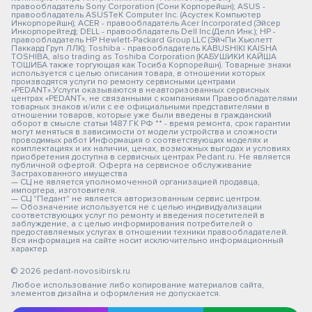
правообладатель Sony Corporation (Сони Корпорейшн); ASUS -
правообладатель ASUSTeK Computer Inc. (Асустек Компьютер
Инкорпорейшн); ACER - правообладатель Acer Incorporated (Эйсер
Инкорпорейтед); DELL - правообладатель Dell Inc.(Делл Инк.); HP -
правообладатель HP Hewlett-Packard Group LLC (ЭйчПи Хьюлетт
Паккард Груп ЛЛК); Toshiba - правообладатель KABUSHIKI KAISHA
TOSHIBA, also trading as Toshiba Corporation (КАБУШИКИ КАЙША
ТОШИБА также торгующая как Тосиба Корпорейшн). Товарные знаки
используется с целью описания товара, в отношении которых
производятся услуги по ремонту сервисными центрами
«PEDANT».Услуги оказываются в неавторизованных сервисных
центрах «PEDANT», не связанными с компаниями Правообладателями
товарных знаков и/или с ее официальными представителями в
отношении товаров, которые уже были введены в гражданский
оборот в смысле статьи 1487 ГК РФ ** - время ремонта, срок гарантии
могут меняться в зависимости от модели устройства и сложности
проводимых работ Информация о соответствующих моделях и
комплектациях и их наличии, ценах, возможных выгодах и условиях
приобретения доступна в сервисных центрах Pedant.ru. Не является
публичной офертой. Оферта на сервисное обслуживание
Застрахованного имущества
— СЦ не является уполномоченной организацией продавца,
импортера, изготовителя.
— СЦ "Педант" не является авторизованным сервис центром.
— Обозначение используется не с целью индивидуализации
соответствующих услуг по ремонту и введения посетителей в
заблуждение, а с целью информирования потребителей о
предоставляемых услугах в отношении техники правообладателей.
Вся информация на сайте носит исключительно информационный
характер.
© 2026 pedant-novosibirsk.ru
Любое использование либо копирование материалов сайта,
элементов дизайна и оформления не допускается.