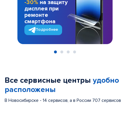
-30%
на защиту
дисплея при
ремонте
смартфона
Подробнее
Item
1
of
Все сервисные центры
удобно
4
расположены
В Новосибирске - 14 сервисов, а в России 707 сервисов