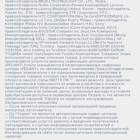
правообладатель MEIZU TECHNOLOGY CO., LTD.; Nokia -
правообладатель Nokia Corporation (Нокиа Корпорейшн); Lenovo -
правообладатель Lenovo (Beijing) Limited; Xiaomi - правообладатель
Xiaomi Inc.; ZTE - правообладатель ZTE Corporation; HTC -
правообладатель HTC CORPORATION (Эйч-Ти-Си КОРПОРЕЙШН); LG -
правообладатель LG Corp. (ЭлДжи Корп.); Philips - правообладатель
Koninklijke Philips N.V. (Конинклийке Филипс Н.В.); Sony -
правообладатель Sony Corporation (Сони Корпорейшн); ASUS -
правообладатель ASUSTeK Computer Inc. (Асустек Компьютер
Инкорпорейшн); ACER - правообладатель Acer Incorporated (Эйсер
Инкорпорейтед); DELL - правообладатель Dell Inc.(Делл Инк.); HP -
правообладатель HP Hewlett-Packard Group LLC (ЭйчПи Хьюлетт
Паккард Груп ЛЛК); Toshiba - правообладатель KABUSHIKI KAISHA
TOSHIBA, also trading as Toshiba Corporation (КАБУШИКИ КАЙША
ТОШИБА также торгующая как Тосиба Корпорейшн). Товарные знаки
используется с целью описания товара, в отношении которых
производятся услуги по ремонту сервисными центрами
«PEDANT».Услуги оказываются в неавторизованных сервисных
центрах «PEDANT», не связанными с компаниями Правообладателями
товарных знаков и/или с ее официальными представителями в
отношении товаров, которые уже были введены в гражданский
оборот в смысле статьи 1487 ГК РФ ** - время ремонта, срок гарантии
могут меняться в зависимости от модели устройства и сложности
проводимых работ Информация о соответствующих моделях и
комплектациях и их наличии, ценах, возможных выгодах и условиях
приобретения доступна в сервисных центрах Pedant.ru. Не является
публичной офертой. Оферта на сервисное обслуживание
Застрахованного имущества
— СЦ не является уполномоченной организацией продавца,
импортера, изготовителя.
— СЦ "Педант" не является авторизованным сервис центром.
— Обозначение используется не с целью индивидуализации
соответствующих услуг по ремонту и введения посетителей в
заблуждение, а с целью информирования потребителей о
предоставляемых услугах в отношении техники правообладателей.
Вся информация на сайте носит исключительно информационный
характер.