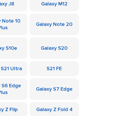
axy J8
Galaxy M12
y Note 10
Galaxy Note 20
Plus
xy S10e
Galaxy S20
 S21 Ultra
S21 FE
y S6 Edge
Galaxy S7 Edge
Plus
y Z Flip
Galaxy Z Fold 4