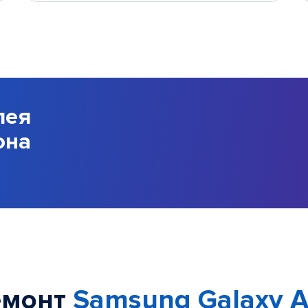
лея
она
емонт
Samsung Galaxy 