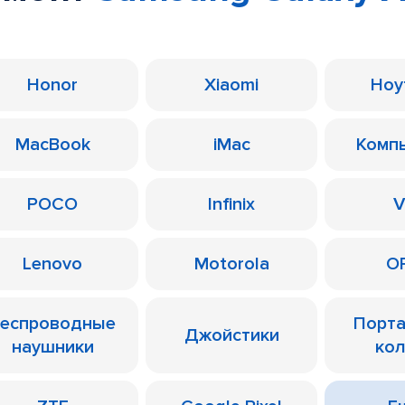
Honor
Xiaomi
Ноу
MacBook
iMac
Комп
POCO
Infinix
V
Lenovo
Motorola
O
еспроводные
Порт
Джойстики
наушники
ко