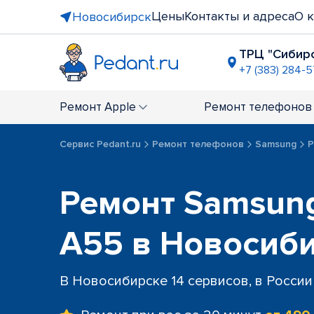
Цены
Контакты и адреса
О 
Новосибирск
ТРЦ "Сибир
+7 (383) 284-
Площадь 
+7 (383) 28
Ремонт
Apple
Ремонт
телефонов
ТЦ "Конти
+7 (383) 285
Сервис Pedant.ru
Ремонт телефонов
Samsung
Р
ост. "мет
+7 (383) 322
пл. Калини
Ремонт Samsung
+7 (383) 285
A55 в Новосиб
В Новосибирске 14 сервисов, в России