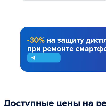
-30%
на защиту дисп
при ремонте смартф
Доступные цены на р