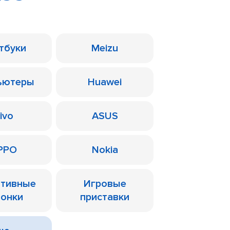
тбуки
Meizu
ьютеры
Huawei
ivo
ASUS
PPO
Nokia
ативные
Игровые
лонки
приставки