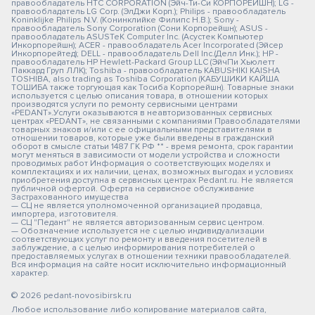
правообладатель HTC CORPORATION (Эйч-Ти-Си КОРПОРЕЙШН); LG -
правообладатель LG Corp. (ЭлДжи Корп.); Philips - правообладатель
Koninklijke Philips N.V. (Конинклийке Филипс Н.В.); Sony -
правообладатель Sony Corporation (Сони Корпорейшн); ASUS -
правообладатель ASUSTeK Computer Inc. (Асустек Компьютер
Инкорпорейшн); ACER - правообладатель Acer Incorporated (Эйсер
Инкорпорейтед); DELL - правообладатель Dell Inc.(Делл Инк.); HP -
правообладатель HP Hewlett-Packard Group LLC (ЭйчПи Хьюлетт
Паккард Груп ЛЛК); Toshiba - правообладатель KABUSHIKI KAISHA
TOSHIBA, also trading as Toshiba Corporation (КАБУШИКИ КАЙША
ТОШИБА также торгующая как Тосиба Корпорейшн). Товарные знаки
используется с целью описания товара, в отношении которых
производятся услуги по ремонту сервисными центрами
«PEDANT».Услуги оказываются в неавторизованных сервисных
центрах «PEDANT», не связанными с компаниями Правообладателями
товарных знаков и/или с ее официальными представителями в
отношении товаров, которые уже были введены в гражданский
оборот в смысле статьи 1487 ГК РФ ** - время ремонта, срок гарантии
могут меняться в зависимости от модели устройства и сложности
проводимых работ Информация о соответствующих моделях и
комплектациях и их наличии, ценах, возможных выгодах и условиях
приобретения доступна в сервисных центрах Pedant.ru. Не является
публичной офертой. Оферта на сервисное обслуживание
Застрахованного имущества
— СЦ не является уполномоченной организацией продавца,
импортера, изготовителя.
— СЦ "Педант" не является авторизованным сервис центром.
— Обозначение используется не с целью индивидуализации
соответствующих услуг по ремонту и введения посетителей в
заблуждение, а с целью информирования потребителей о
предоставляемых услугах в отношении техники правообладателей.
Вся информация на сайте носит исключительно информационный
характер.
© 2026 pedant-novosibirsk.ru
Любое использование либо копирование материалов сайта,