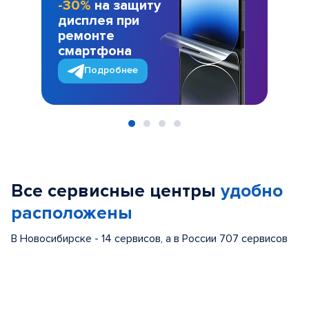
-30%
на защиту
дисплея при
ремонте
смартфона
Подробнее
Item
1
of
Все сервисные центры
удобно
4
расположены
В Новосибирске - 14 сервисов, а в России 707 сервисов