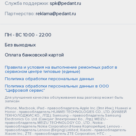
Служба поддержки:
spk@pedant.ru
Партнерство:
reklama@pedant.ru
ПН - ВС 10:00 - 22:00
Без выходных
Оплата банковской картой
Правила и условия на выполнение ремонтных работ в
сервисном центре типовые (единые)
Политика обработки персональных данных
Политика обработки персональных данных в ООО
"Цифровой сервис"
Для улучшения качества обслуживания ваш разговор может быть
записан
iPhone, Macbook, iPad - правообладатель Apple Inc. (Эпл Инк.); Huawei и
Honor - правообладатель HUAWEI TECHNOLOGIES CO., LTD. (ХУАВЕЙ
ТЕКНОЛОДЖИС КО., ЛТД.); Samsung – правообладатель Samsung
Electronics Co. Ltd. (Самсунг Электроникс Ко., Лтд.); MEIZU -
правообладатель MEIZU TECHNOLOGY CO., LTD.; Nokia -
правообладатель Nokia Corporation (Нокиа Корпорейшн); Lenovo -
правообладатель Lenovo (Beijing) Limited; Xiaomi - правообладатель
Xiaomi Inc.; ZTE - правообладатель ZTE Corporation; HTC -